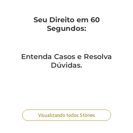
Seu Direito em 60
Segundos:
Entenda Casos e Resolva
Dúvidas.
Você sabe como
Como entender a
Um policial expulso
Você sabe qual a
mudar de regime
lavagem de
pode reverter essa
diferença entre
prisional?
dinheiro no RJ?
situação?
crimes militares?
Visualizando todos Stories