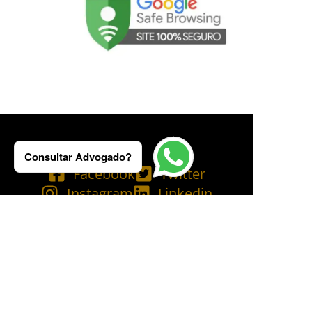
Consultar Advogado?
Facebook
Twitter
Instagram
Linkedin
Tik Tok
Telegram
Email
YouTube
Bluesky
Copyright © 2025 Ademilson Carvalho - OAB/RJ 237.836 - OAB/SP 530.211│
SIA - CNPJ de nº 54.099.763/0001-60