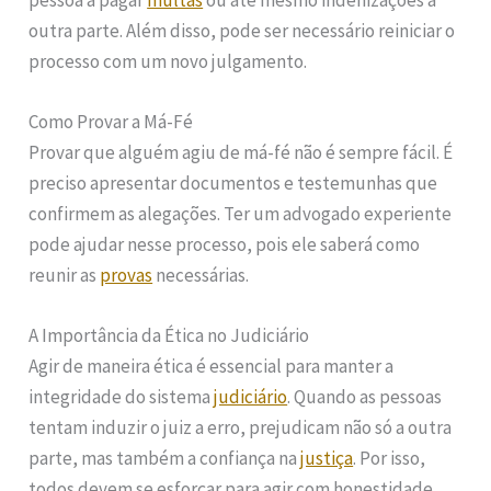
pessoa a pagar
multas
ou até mesmo indenizações à
outra parte. Além disso, pode ser necessário reiniciar o
processo com um novo julgamento.
Como Provar a Má-Fé
Provar que alguém agiu de má-fé não é sempre fácil. É
preciso apresentar documentos e testemunhas que
confirmem as alegações. Ter um advogado experiente
pode ajudar nesse processo, pois ele saberá como
reunir as
provas
necessárias.
A Importância da Ética no Judiciário
Agir de maneira ética é essencial para manter a
integridade do sistema
judiciário
. Quando as pessoas
tentam induzir o juiz a erro, prejudicam não só a outra
parte, mas também a confiança na
justiça
. Por isso,
todos devem se esforçar para agir com honestidade