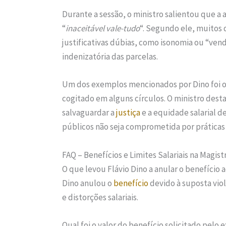
Durante a sessão, o ministro salientou que a
“
inaceitável vale-tudo
“. Segundo ele, muitos
justificativas dúbias, como isonomia ou “ven
indenizatória das parcelas.
Um dos exemplos mencionados por Dino foi o c
cogitado em alguns círculos. O ministro dest
salvaguardar a
justiça
e a equidade salarial d
públicos não seja comprometida por práticas
FAQ – Benefícios e Limites Salariais na Magist
O que levou Flávio Dino a anular o benefício a
Dino anulou o
benefício
devido à suposta viol
e distorções salariais.
Qual foi o valor do benefício solicitado pelo e