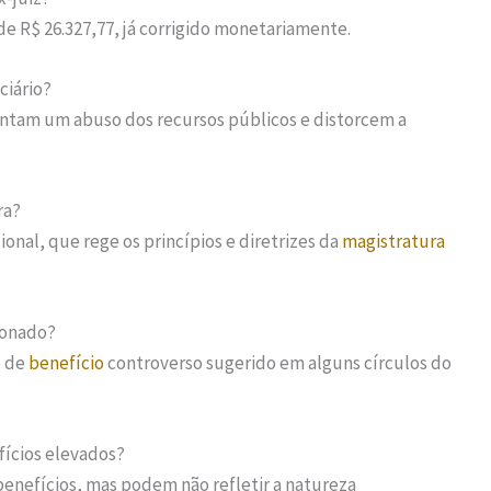
de R$ 26.327,77, já corrigido monetariamente.
ciário?
sentam um abuso dos recursos públicos e distorcem a
ra?
onal, que rege os princípios e diretrizes da
magistratura
ionado?
o de
benefício
controverso sugerido em alguns círculos do
fícios elevados?
benefícios, mas podem não refletir a natureza