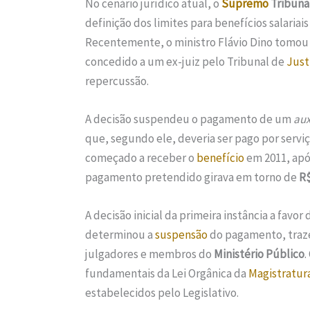
No cenário jurídico atual, o
Supremo
Tribunal
definição dos limites para benefícios salariai
Recentemente, o ministro Flávio Dino tomou
concedido a um ex-juiz pelo Tribunal de
Just
repercussão.
A decisão suspendeu o pagamento de um
aux
que, segundo ele, deveria ser pago por servi
começado a receber o
benefício
em 2011, apó
pagamento pretendido girava em torno de
R$
A decisão inicial da primeira instância a favor
determinou a
suspensão
do pagamento, traze
julgadores e membros do
Ministério Público
.
fundamentais da Lei Orgânica da
Magistratur
estabelecidos pelo Legislativo.