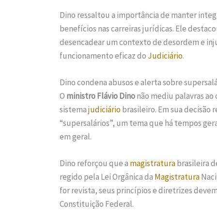
Dino ressaltou a importância de manter inte
benefícios nas carreiras jurídicas. Ele dest
desencadear um contexto de desordem e inju
funcionamento eficaz do
Judiciário
.
Dino condena abusos e alerta sobre supersalá
O
ministro Flávio Dino
não mediu palavras ao 
sistema
judiciário
brasileiro. Em sua decisão 
“supersalários”, um tema que há tempos gera 
em geral.
Dino reforçou que a
magistratura
brasileira 
regido pela Lei Orgânica da
Magistratura
Naci
for revista, seus princípios e diretrizes dev
Constituição Federal.