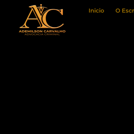
Ir
Inicio
O Escr
para
o
conteúdo