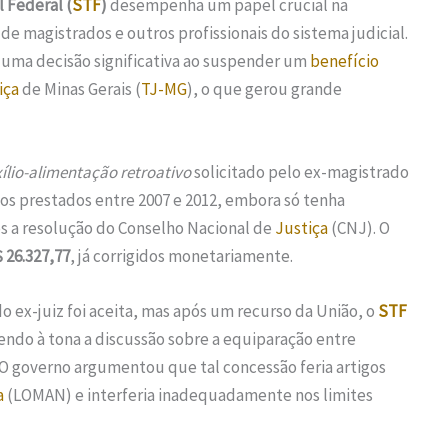
 Federal (
STF
)
desempenha um papel crucial na
s de magistrados e outros profissionais do sistema judicial.
 uma decisão significativa ao suspender um
benefício
iça
de Minas Gerais (
TJ-MG
), o que gerou grande
ílio-alimentação retroativo
solicitado pelo ex-magistrado
ços prestados entre 2007 e 2012, embora só tenha
s a resolução do Conselho Nacional de
Justiça
(CNJ). O
 26.327,77
, já corrigidos monetariamente.
 do ex-juiz foi aceita, mas após um recurso da União, o
STF
ndo à tona a discussão sobre a equiparação entre
 O governo argumentou que tal concessão feria artigos
a
(LOMAN) e interferia inadequadamente nos limites