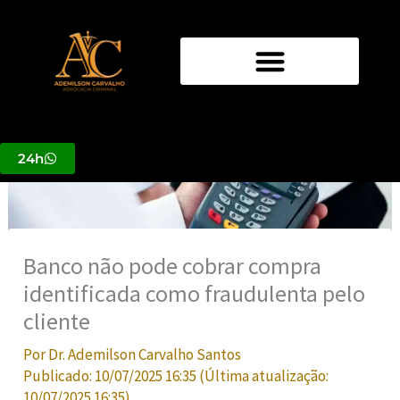
Ir
para
o
conteúdo
24h
Banco não pode cobrar compra
identificada como fraudulenta pelo
cliente
Por
Dr. Ademilson Carvalho Santos
Publicado:
10/07/2025 16:35
(Última atualização:
10/07/2025 16:35
)