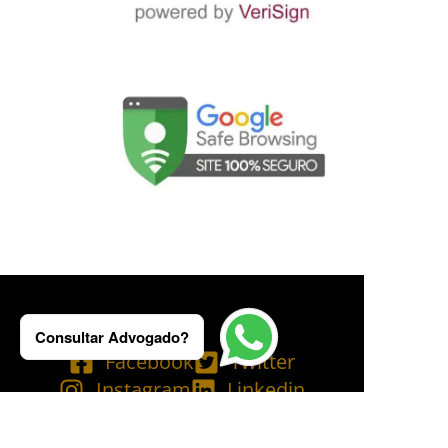
Consultar Advogado?
Facebook
Twitter
Instagram
Linkedin
Tik Tok
Telegram
Email
YouTube
Bluesky