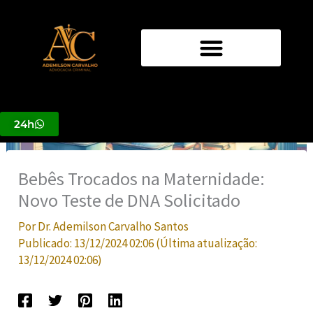
Ir
para
o
conteúdo
24h
Bebês Trocados na Maternidade:
Novo Teste de DNA Solicitado
Por
Dr. Ademilson Carvalho Santos
Publicado:
13/12/2024 02:06
(Última atualização:
13/12/2024 02:06
)