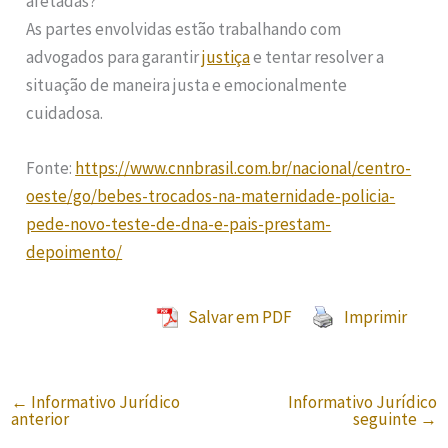
afetadas?
As partes envolvidas estão trabalhando com
advogados para garantir
justiça
e tentar resolver a
situação de maneira justa e emocionalmente
cuidadosa.
Fonte:
https://www.cnnbrasil.com.br/nacional/centro-
oeste/go/bebes-trocados-na-maternidade-policia-
pede-novo-teste-de-dna-e-pais-prestam-
depoimento/
Salvar em PDF
Imprimir
←
Informativo Jurídico
Informativo Jurídico
anterior
seguinte
→