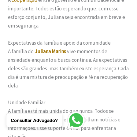
A
cooperação
entre o governo e a comunidade local é
importante. Todos estão esperando que, com esse
esforço conjunto, Juliana seja encontrada em breve e
em segurança.
Expectativas da família e apoio da comunidade
A família de
Juliana Marins
vive momentos de
ansiedade enquanto a busca continua. As expectativas
deles são grandes, mas também existe esperança. Cada
dia é uma mistura de preocupação e fé na recuperação
dela.
Unidade Familiar
A família está mais unida do que nunca. Todos se
apoiam emocionalmente e compartilham notícias e
Consultar Advogado?
informações. Esse suporte é vital para enfrentar a
situação.