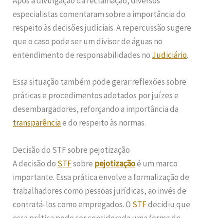
Após a divulgação da reclamação, diversos
especialistas comentaram sobre a importância do
respeito às decisões judiciais. A repercussão sugere
que o caso pode ser um divisor de águas no
entendimento de responsabilidades no
Judiciário
.
Essa situação também pode gerar reflexões sobre
práticas e procedimentos adotados por juízes e
desembargadores, reforçando a importância da
transparência
e do respeito às normas.
Decisão do STF sobre pejotização
A decisão do
STF
sobre
pejotização
é um marco
importante. Essa prática envolve a formalização de
trabalhadores como pessoas jurídicas, ao invés de
contratá-los como empregados. O
STF
decidiu que
essa prática pode ser considerada uma forma de