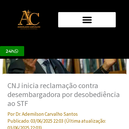
Ir
para
o
conteúdo
24h
CNJ inicia reclamação contra
desembargadora por desobediência
ao STF
Por
Dr. Ademilson Carvalho Santos
Publicado:
03/06/2025 22:03
(Última atualização:
03/06/2025 22:03
)