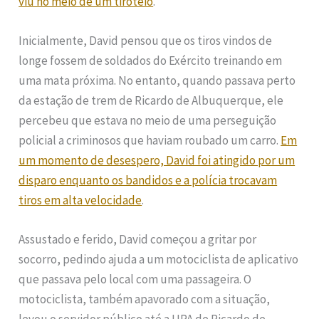
viu no meio de um tiroteio
.
Inicialmente, David pensou que os tiros vindos de
longe fossem de soldados do Exército treinando em
uma mata próxima. No entanto, quando passava perto
da estação de trem de Ricardo de Albuquerque, ele
percebeu que estava no meio de uma perseguição
policial a criminosos que haviam roubado um carro.
Em
um momento de desespero, David foi atingido por um
disparo enquanto os bandidos e a polícia trocavam
tiros em alta velocidade
.
Assustado e ferido, David começou a gritar por
socorro, pedindo ajuda a um motociclista de aplicativo
que passava pelo local com uma passageira. O
motociclista, também apavorado com a situação,
levou o servidor público até a UPA de Ricardo de