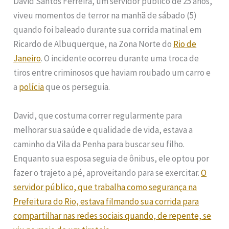
David Santos Ferreira, um servidor público de 25 anos,
viveu momentos de terror na manhã de sábado (5)
quando foi baleado durante sua corrida matinal em
Ricardo de Albuquerque, na Zona Norte do
Rio de
Janeiro
. O incidente ocorreu durante uma troca de
tiros entre criminosos que haviam roubado um carro e
a
polícia
que os perseguia.
David, que costuma correr regularmente para
melhorar sua saúde e qualidade de vida, estava a
caminho da Vila da Penha para buscar seu filho.
Enquanto sua esposa seguia de ônibus, ele optou por
fazer o trajeto a pé, aproveitando para se exercitar.
O
servidor público, que trabalha como segurança na
Prefeitura do Rio, estava filmando sua corrida para
compartilhar nas redes sociais quando, de repente, se