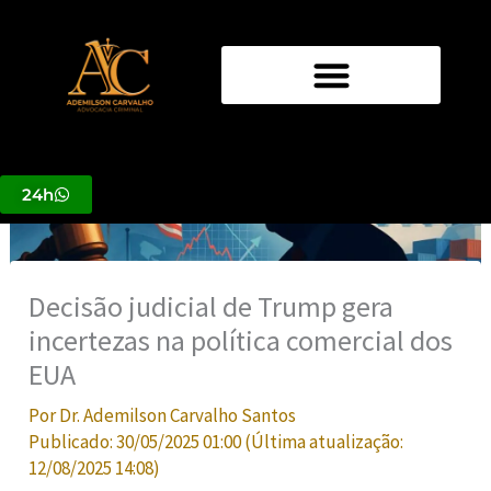
Ir
para
o
conteúdo
24h
Decisão judicial de Trump gera
incertezas na política comercial dos
EUA
Por
Dr. Ademilson Carvalho Santos
Publicado:
30/05/2025 01:00
(Última atualização:
12/08/2025 14:08
)