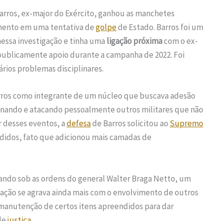
arros, ex-major do Exército, ganhou as manchetes
mento em uma tentativa de
golpe
de Estado. Barros foi um
essa investigação e tinha uma
ligação próxima
com o ex-
publicamente apoio durante a campanha de 2022. Foi
ários problemas disciplinares.
ros como integrante de um núcleo que buscava adesão
onando e atacando pessoalmente outros militares que não
r desses eventos, a
defesa
de Barros solicitou ao
Supremo
didos, fato que adicionou mais camadas de
erando sob as ordens do general Walter Braga Netto, um
tuação se agrava ainda mais com o envolvimento de outros
 manutenção de certos itens apreendidos para dar
de
justiça
.