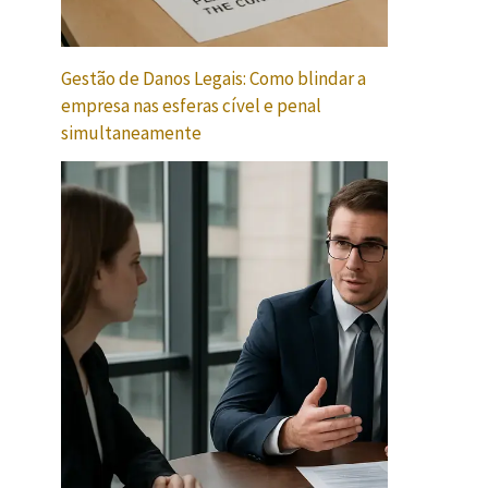
Gestão de Danos Legais: Como blindar a
empresa nas esferas cível e penal
simultaneamente