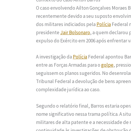
O caso envolvendo Ailton Gonçalves Moraes B
recentemente devido a seu suposto envolvi
dos militares indiciados pela
Polícia
Federal n
presidente
Jair Bolsonaro
, a quem declarou 
expulso do Exército em 2006 após enfrentar v
A investigação da
Polícia
Federal apontou Bar
entre as Forças Armadas para o
golpe
, pressi
seguissem os planos sugeridos. No desenrola
Tribunal Federal a devolução de bens apreen
complexidade jurídica ao caso.
Segundo o relatório final, Barros estaria op
nome significativo nessa trama política. A si
militares de alta patente e a necessidade de
continuidade às investigações de obstrução 