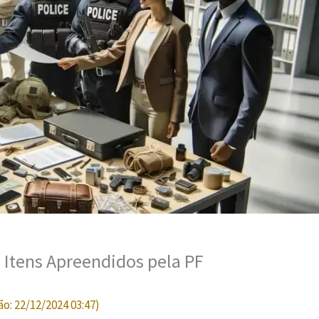
s Itens Apreendidos pela PF
ão:
22/12/2024 03:47
)