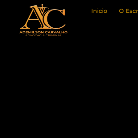
Ir
Inicio
O Escr
para
o
conteúdo