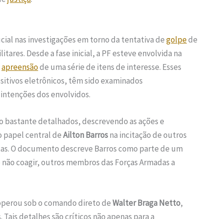
al nas investigações em torno da tentativa de
golpe
de
litares. Desde a fase inicial, a PF esteve envolvida na
a
apreensão
de uma série de itens de interesse. Esses
sitivos eletrônicos, têm sido examinados
intenções dos envolvidos.
são bastante detalhados, descrevendo as ações e
o papel central de
Ailton Barros
na incitação de outros
istas. O documento descreve Barros como parte de um
e não coagir, outros membros das Forças Armadas a
s operou sob o comando direto de
Walter Braga Netto
,
Tais detalhes são críticos não apenas para a