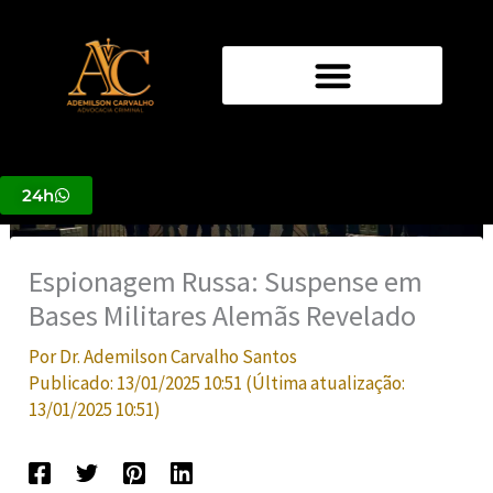
Ir
para
o
conteúdo
24h
Espionagem Russa: Suspense em
Bases Militares Alemãs Revelado
Por
Dr. Ademilson Carvalho Santos
Publicado:
13/01/2025 10:51
(Última atualização:
13/01/2025 10:51
)