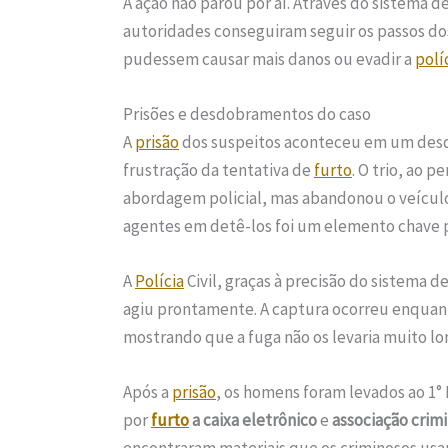
A ação não parou por aí. Através do sistema 
autoridades conseguiram seguir os passos dos
pudessem causar mais danos ou evadir a
polí
Prisões e desdobramentos do caso
A
prisão
dos suspeitos aconteceu em um desdo
frustração da tentativa de
furto
. O trio, ao 
abordagem policial, mas abandonou o veículo
agentes em detê-los foi um elemento chave p
A
Polícia
Civil, graças à precisão do sistema de
agiu prontamente. A captura ocorreu enquan
mostrando que a fuga não os levaria muito lo
Após a
prisão
, os homens foram levados ao 1° 
por
furto
a caixa eletrônico
e
associação crim