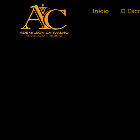
Ir
Inicio
O Escr
para
o
conteúdo