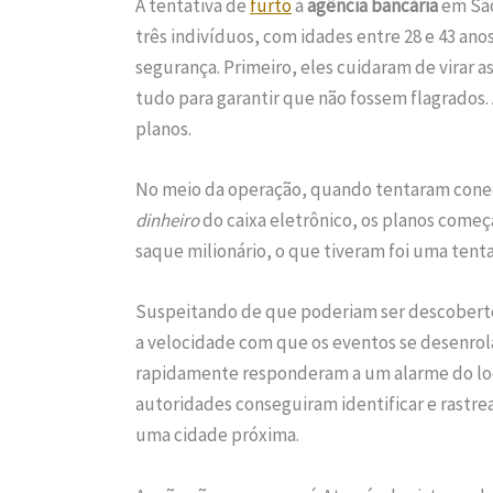
A tentativa de
furto
à
agência bancária
em São
três indivíduos, com idades entre 28 e 43 an
segurança. Primeiro, eles cuidaram de virar a
tudo para garantir que não fossem flagrados. 
planos.
No meio da operação, quando tentaram conec
dinheiro
do caixa eletrônico, os planos come
saque milionário, o que tiveram foi uma tenta
Suspeitando de que poderiam ser descobertos
a velocidade com que os eventos se desenro
rapidamente responderam a um alarme do local
autoridades conseguiram identificar e rastrea
uma cidade próxima.