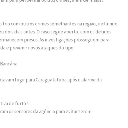
riam para perpetuar outros crimes, além de malas,
o trio com outros crimes semelhantes na região, incluindo
u dois dias antes. O caso segue aberto, com os detidos
rmanecem presos. As investigações prosseguem para
da e prevenir novos ataques do tipo.
 Bancária
ntavam fugir para Caraguatatuba após o alarme da
tiva de furto?
ram os sensores da agência para evitar serem