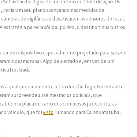
 Sebastião foi digna de um roteiro de filme de ação. Os
os, iniciaram seu plano avançando nas medidas de
s câmeras de vigilância e desativaram os sensores do local,
A estratégia parecia sólida, porém, o destino tinha outros
tar um dispositivo especialmente projetado para
sacar o
çaram a desmoronar. Algo deu errado e, em vez de um
tiva frustrada.
 a qualquer momento, o trio decidiu fugir. No entanto,
laram surpreendeu até mesmo os policiais, que
. Com a placa do carro dos criminosos já descrita, as
r o veículo, que foi
visto
rumando para Caraguatatuba,