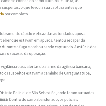
de câmeras conhecido como Muralha Paulista, as
 suspeitos, o que levou à sua captura antes que
cia
por completo.
bramento rápido e eficaz das autoridades após a
perceber que estavam em apuros, tentou escapar da
 durante a fuga e acabou sendo capturado. A astúcia dos
ara o sucesso da operação.
 vigilância e aos alertas do alarme da agência bancária,
to os suspeitos estavam a caminho de Caraguatatuba,
nge.
Distrito Policial de São Sebastião, onde foram autuados
inosa
. Dentro do carro abandonado, os policiais