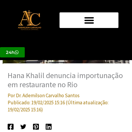
Ir
para
o
conteúdo
24h
Hana Khalil denuncia importunação
em restaurante no Rio
Por
Dr. Ademilson Carvalho Santos
Publicado:
19/02/2025 15:16
(Última atualização:
19/02/2025 15:16
)