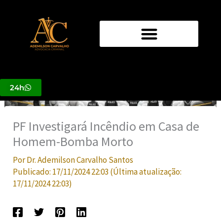
Ir
para
o
conteúdo
24h
PF Investigará Incêndio em Casa de
Homem-Bomba Morto
Por
Dr. Ademilson Carvalho Santos
Publicado:
17/11/2024 22:03
(Última atualização:
17/11/2024 22:03
)