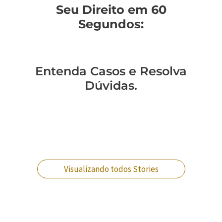
Seu Direito em 60
Segundos:
Entenda Casos e Resolva
Dúvidas.
Você sabe como
Como entender a
Um policial expulso
Você sabe qual a
mudar de regime
lavagem de
pode reverter essa
diferença entre
prisional?
dinheiro no RJ?
situação?
crimes militares?
Visualizando todos Stories