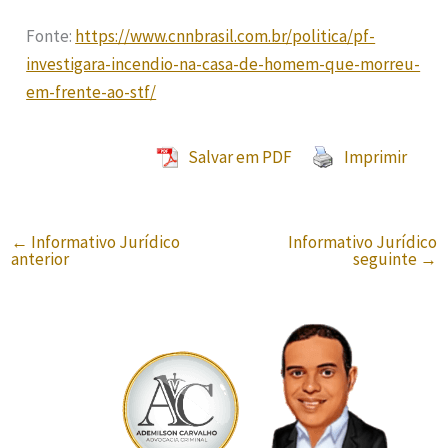
Fonte:
https://www.cnnbrasil.com.br/politica/pf-
investigara-incendio-na-casa-de-homem-que-morreu-
em-frente-ao-stf/
Salvar em PDF
Imprimir
←
Informativo Jurídico
Informativo Jurídico
anterior
seguinte
→