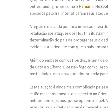
enfrentando grupos como o
Hamas
, o
Hezbol
apoiados pelo Irã, intensificaram seus ataque
A região é marcada por uma intrincada teia de 
retaliação aos ataques dos Houthis ilustram
determinação do país de proteger seus cidad
evidencia a seriedade com que o país encara 
Além do embate com os Houthis, Israel lida c
de Gaza e o Líbano. O cessar-fogo com o Hez
hostilidades, mas a paz duradoura ainda pare
Essa situação é ainda mais complicada pelas a
estão em lados opostos do espectro no Orien
militarmente grupos que se opõem a Israel. As
esses grupos, significam que é provável que 