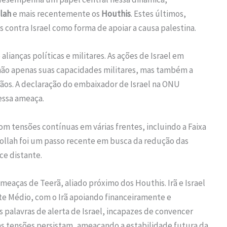
lah
e mais recentemente os
Houthis
. Estes últimos,
s contra Israel como forma de apoiar a causa palestina.
alianças políticas e militares. As ações de Israel em
 não apenas suas capacidades militares, mas também a
ãos. A declaração do embaixador de Israel na ONU
essa ameaça.
om tensões contínuas em várias frentes, incluindo a Faixa
bollah foi um passo recente em busca da redução das
ce distante.
meaças de Teerã, aliado próximo dos Houthis. Irã e Israel
te Médio, com o Irã apoiando financeiramente e
 palavras de alerta de Israel, incapazes de convencer
as tensões persistam, ameaçando a estabilidade futura da