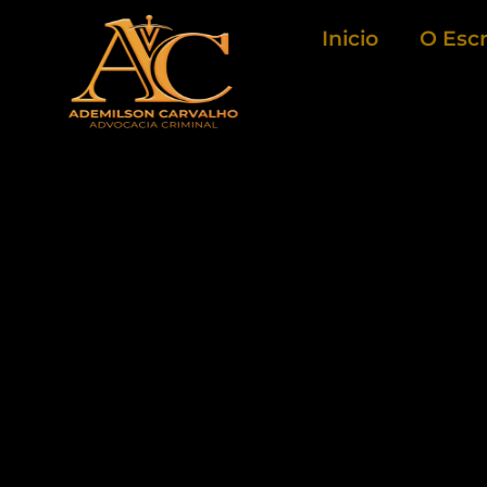
Ir
Inicio
O Escr
para
o
conteúdo