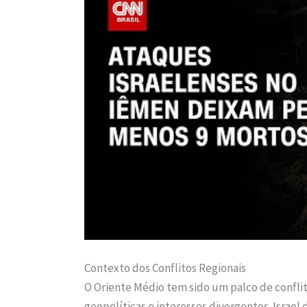
Contexto dos Conflitos Regionais
O Oriente Médio tem sido um palco de confli
geopolíticas e interesses divergentes. Israe