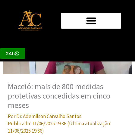
Ir
para
o
conteúdo
24h
Maceió: mais de 800 medidas
protetivas concedidas em cinco
meses
Por
Dr. Ademilson Carvalho Santos
Publicado:
11/06/2025 19:36
(Última atualização:
11/06/2025 19:36
)