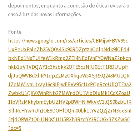
depoimentos, enquanto a comissão de ética revisará o
caso à luz das novas informações.
Fonte:
https://news.google.com/rss/articles/CBMijwFBVV95c
UxPeUxPalpZb25VQ0s4Sk90RDZpYzhOdlpNdk9lOFd4
bkNEd1NsTUlYeW1kRmp2ZEl4NEdlVnFYOWNaZ2pkcn
hkb1lrVTVDQWY1c3hsbkk2OTE5czNIU0EtT1RDUUpH
djJuQWVBdXhRY1dpZ2MzOXhqeW5XSjRXQ243MU1QR
1ZoMW1vaUIxay16c9IBjwFBVV95cUxPQnRzeUllQTFaa2
ZwbkU1QXVXWnRNb2ZMWndOU1VibDluMk1CcXZoaU
1lbVRzMkhybmEybUZHV2pBWHNjWkVxV1lQS08zbUlR
SlhRcHYwRUh1OE9DOHlDQm00bk1tYVZQZjZrN3oxSnI
2YjdORWZtQ0J2N0s5U1I5RXh3RzdYY3RCUGx3ZXZwSQ
?oc=5