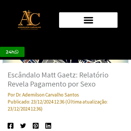
Ir
para
o
conteúdo
24h
Escândalo Matt Gaetz: Relatório
Revela Pagamento por Sexo
Por
Dr. Ademilson Carvalho Santos
Publicado:
23/12/2024 12:36
(Última atualização:
23/12/2024 12:36
)