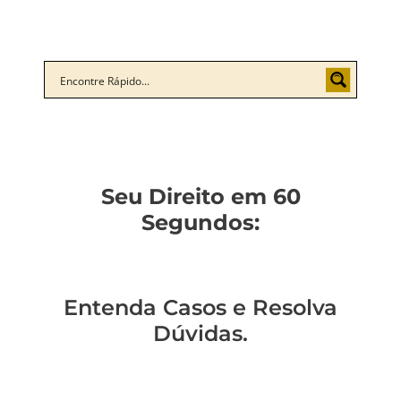
Seu Direito em 60
Segundos:
Entenda Casos e Resolva
Dúvidas.
Descubra o
Como não ser a
Você sabe como
Como entender a