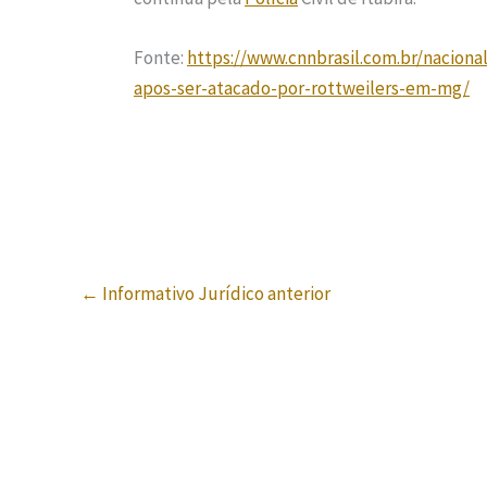
Fonte:
https://www.cnnbrasil.com.br/nacion
apos-ser-atacado-por-rottweilers-em-mg/
←
Informativo Jurídico anterior