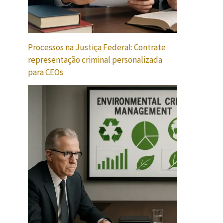
Processos na Justiça Federal: Contrate
representação criminal personalizada
para CEOs