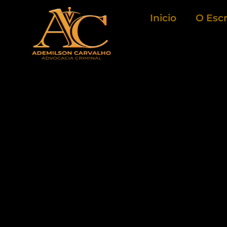
Ir
Inicio
O Escr
para
o
conteúdo