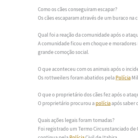
Como os cães conseguiram escapar?
Os cães escaparam através de um buraco na ce
Qual foi a reação da comunidade após o ataq
A comunidade ficou em choque e moradores i
grande comoção social.
O que aconteceu com os animais após o incid
Os rottweilers foram abatidos pela
Polícia
Mil
O que o proprietário dos cães fez após o ata
O proprietário procurou a
polícia
após saber 
Quais ações legais foram tomadas?
Foi registrado um Termo Circunstanciado de O
continua pela
Polícia
Civil de Itabira.