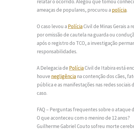
relatar o ocorrido. Alegou que tomou conhe
ameaças de populares, procurou a
polícia
.
O caso levou a
Polícia
Civil de Minas Gerais a 
por omissão de cautela na guarda ou condução
após o registro do TCO, a investigação perm
responsabilidades.
A Delegacia de
Polícia
Civil de Itabira está 
houve
negligência
na contenção dos cães, fat
pública e as manifestações nas redes sociais
caso.
FAQ – Perguntas frequentes sobre o ataque 
O que aconteceu com o menino de 12 anos?
Guilherme Gabriel Couto sofreu morte cerebra