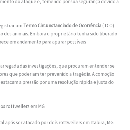
cimento do ataque e, temendo por sua segurança devido a
registrar um
Termo Circunstanciado de Ocorrência
(TCO)
 dos animais. Embora o proprietário tenha sido liberado
anece em andamento para apurar possíveis
encarregada das investigações, que procuram entender se
ores que poderiam ter prevenido a tragédia. A comoção
 destacam a pressão por uma resolução rápida e justa do
dos rottweilers em MG
l após ser atacado por dois rottweilers em Itabira, MG.