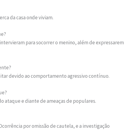
rca da casa onde viviam.
ue?
ntervieram para socorrer o menino, além de expressarem
ente?
itar devido ao comportamento agressivo contínuo.
que?
do ataque e diante de ameaças de populares.
corrência por omissão de cautela, e a investigação