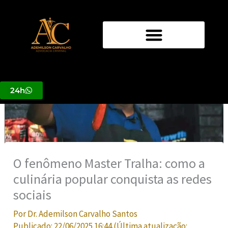
Ir
para
o
conteúdo
24h
O fenômeno Master Tralha: como a
culinária popular conquista as redes
sociais
Por
Dr. Ademilson Carvalho Santos
Publicado:
22/06/2025 16:44
(Última atualização: