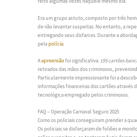
feito algumas vezes naquele mesmo dia.
Era um grupo astuto, composto por três home
de não levantar suspeitas. No entanto, a re
entregando seus disfarces. Durante a abord
pela
polícia
.
A
apreensão
foi significativa:
195 cartões bancá
retirados das mãos dos criminosos, prevenind
Particularmente impressionante foi a descobe
informações financeiras dos cartões através 
tecnológica empregado pelos criminosos.
FAQ – Operação Carnaval Seguro 2025
Como os policiais conseguiram prender a qua
Os policiais se disfarçaram de foliões e mon