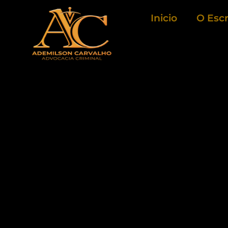
Ir
Inicio
O Escr
para
o
conteúdo