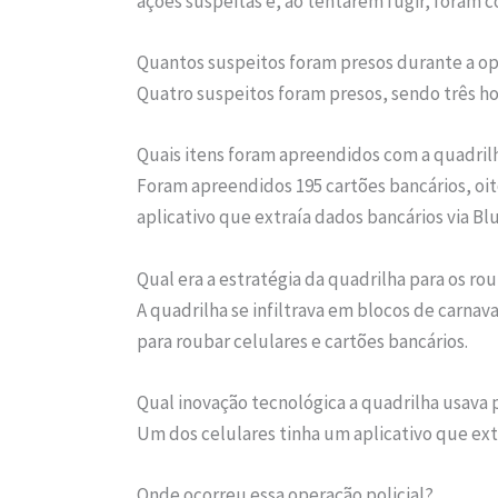
ações suspeitas e, ao tentarem fugir, foram co
Quantos suspeitos foram presos durante a o
Quatro suspeitos foram presos, sendo três h
Quais itens foram apreendidos com a quadril
Foram apreendidos 195 cartões bancários, oit
aplicativo que extraía dados bancários via Bl
Qual era a estratégia da quadrilha para os ro
A quadrilha se infiltrava em blocos de carna
para roubar celulares e cartões bancários.
Qual inovação tecnológica a quadrilha usava 
Um dos celulares tinha um aplicativo que ext
Onde ocorreu essa operação policial?