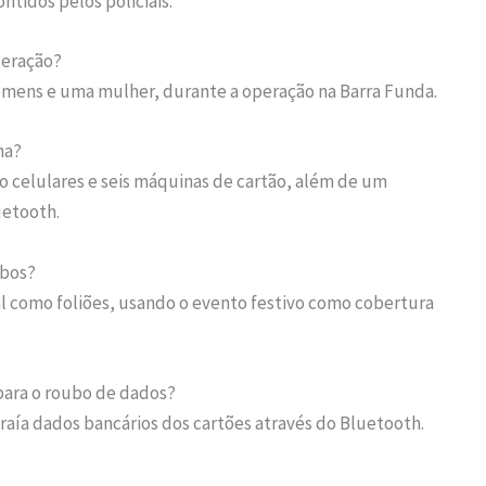
ntidos pelos policiais.
peração?
omens e uma mulher, durante a operação na Barra Funda.
ha?
o celulares e seis máquinas de cartão, além de um
uetooth.
ubos?
val como foliões, usando o evento festivo como cobertura
para o roubo de dados?
raía dados bancários dos cartões através do Bluetooth.