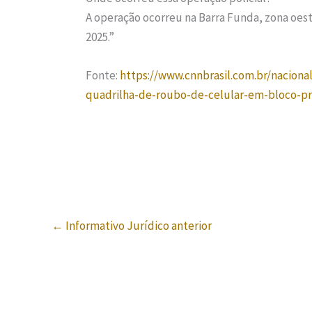
A operação ocorreu na Barra Funda, zona oes
2025.”
Fonte:
https://www.cnnbrasil.com.br/naciona
quadrilha-de-roubo-de-celular-em-bloco-pr
←
Informativo Jurídico anterior