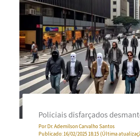
Policiais disfarçados desman
Por
Dr. Ademilson Carvalho Santos
Publicado:
16/02/2025 18:15
(Última atualizaç