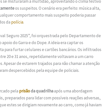
es se misturaram à multidão, aproveitando o clima festivo
etamente
os suspeitos. O cenário era perfeito: música alta,
qualquer comportamento mais suspeito poderia passar
dos da
polícia
.
naval Seguro 2025”, foi orquestrada pelo Departamento de
apoio do Garra e do Dope. A ideia era captar os
para furtar celulares e cartões bancários. Os infiltrados
ntre 20 e 31 anos, repetidamente voltavam a um carro
. Apesar de estarem trajados para não chamar a atenção
ram despercebidos pela equipe de policiais.
rcado pela
prisão
da quadrilha
após uma abordagem
ais, preparados para lidar com possíveis reações adversas,
ue estes se dirigiam novamente ao carro, como já haviam