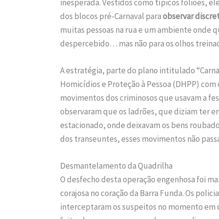
inesperada. Vestidos como típicos foliões, el
dos blocos pré-Carnaval para
observar discr
muitas pessoas na rua e um ambiente onde 
despercebido… mas não para os olhos treina
A estratégia, parte do plano intitulado “Car
Homicídios e Proteção à Pessoa (DHPP) com o 
movimentos dos criminosos que usavam a festa 
observaram que os ladrões, que diziam ter e
estacionado, onde deixavam os bens roubados
dos transeuntes, esses movimentos não passa
Desmantelamento da Quadrilha
O desfecho desta operação engenhosa foi ma
corajosa no coração da Barra Funda. Os polici
interceptaram os suspeitos no momento em q