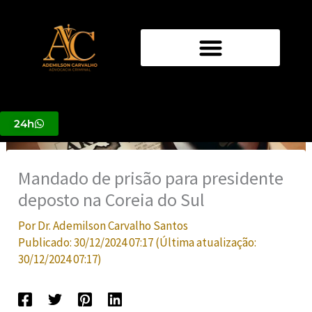
Ir
para
o
conteúdo
24h
Mandado de prisão para presidente
deposto na Coreia do Sul
Por
Dr. Ademilson Carvalho Santos
Publicado:
30/12/2024 07:17
(Última atualização:
30/12/2024 07:17
)