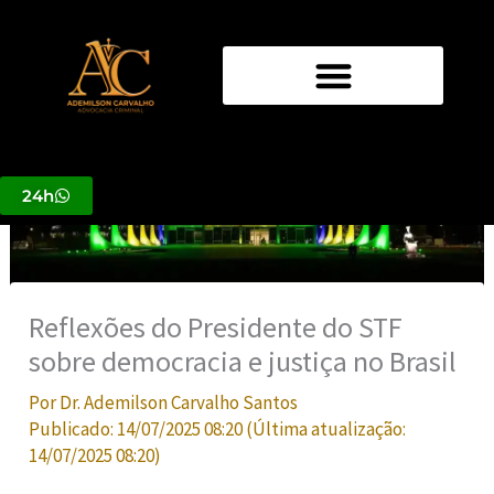
Ir
para
o
conteúdo
24h
Reflexões do Presidente do STF
sobre democracia e justiça no Brasil
Por
Dr. Ademilson Carvalho Santos
Publicado:
14/07/2025 08:20
(Última atualização:
14/07/2025 08:20
)