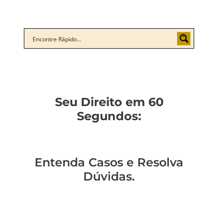
Seu Direito em 60
Segundos:
Entenda Casos e Resolva
Dúvidas.
Você pode ser
Fui citado: o que
Você sabe como a
Advogado militar: