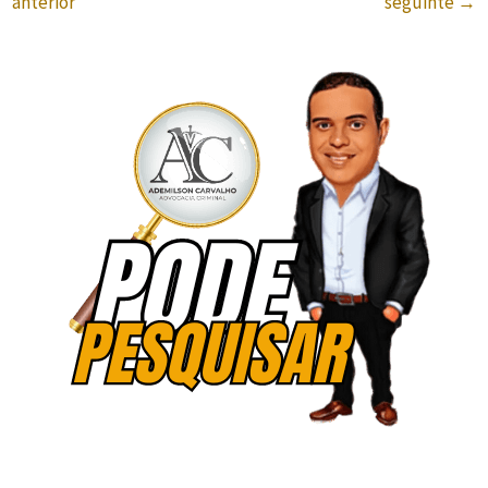
anterior
seguinte
→