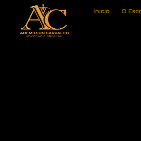
Ir
Inicio
O Escr
para
o
conteúdo