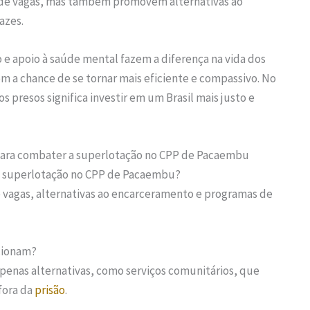
de vagas, mas também promovem alternativas ao
azes.
o e apoio à saúde mental fazem a diferença na vida dos
m a chance de se tornar mais eficiente e compassivo. No
s presos significa investir em um Brasil mais justo e
para combater a superlotação no CPP de Pacaembu
r a superlotação no CPP de Pacaembu?
e vagas, alternativas ao encarceramento e programas de
cionam?
penas alternativas, como serviços comunitários, que
fora da
prisão
.