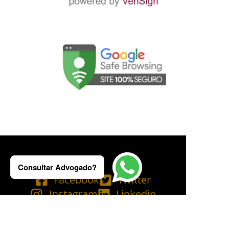
Consultar Advogado?
Facebook
Twitter
Instagram
Linkedin
Tik Tok
Telegram
Email
YouTube
Bluesky