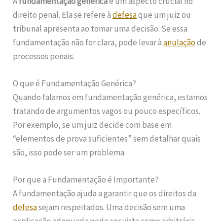
A
fundamentação genérica
é um aspecto crucial no
direito penal. Ela se refere à
defesa
que um juiz ou
tribunal apresenta ao tomar uma decisão. Se essa
fundamentação não for clara, pode levar à
anulação
de
processos penais.
O que é Fundamentação Genérica?
Quando falamos em fundamentação genérica, estamos
tratando de argumentos vagos ou pouco específicos.
Por exemplo, se um juiz decide com base em
“elementos de prova suficientes” sem detalhar quais
são, isso pode ser um problema.
Por que a Fundamentação é Importante?
A fundamentação ajuda a garantir que os direitos da
defesa
sejam respeitados. Uma decisão sem uma
explicação adequada pode ser vista como arbitrária.