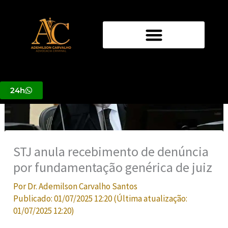
Ir
para
o
conteúdo
24h
STJ anula recebimento de denúncia
por fundamentação genérica de juiz
Por
Dr. Ademilson Carvalho Santos
Publicado:
01/07/2025 12:20
(Última atualização:
01/07/2025 12:20
)