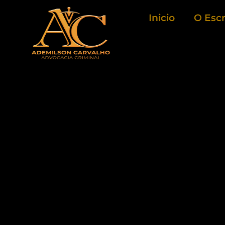
Ir
Inicio
O Escr
para
o
conteúdo