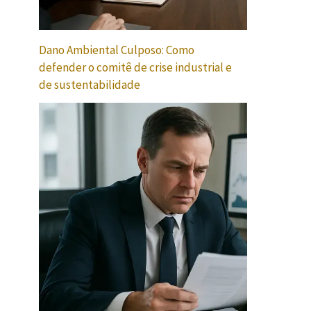
Dano Ambiental Culposo: Como
defender o comitê de crise industrial e
de sustentabilidade