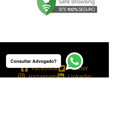
Consultar Advogado?
Facebook
Twitter
Instagram
Linkedin
Tik Tok
Telegram
Email
YouTube
Bluesky
Copyright © 2025 Ademilson Carvalho - OAB/RJ 237.836 - OAB/SP 530.211│
SIA - CNPJ de nº 54.099.763/0001-60