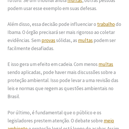
futuro. Se um tribunal anula
multas
, outras pessoas
podem usar esse exemplo em suas defesas.
Além disso, essa decisão pode influenciar o
trabalho
do
Ibama. O órgão precisará ser mais rigoroso ao coletar
evidências. Sem
provas
sólidas, as
multas
podem ser
facilmente desafiadas.
E isso gera um efeito em cadeia. Com menos
multas
sendo aplicadas, pode haver mais discussões sobre a
proteção ambiental. Isso pode levar a uma revisão das
leis e normas que regem as questões ambientais no
Brasil.
Por último, é fundamental que o público e os
legisladores prestem atenção. O debate sobre
meio
ambiente
e proteção legal está longe de acabar. Assim,