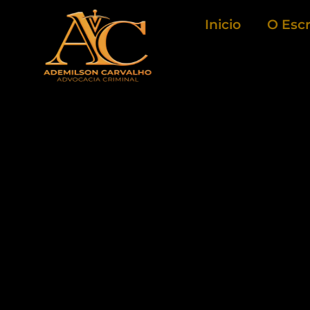
Ir
Inicio
O Escr
para
o
conteúdo