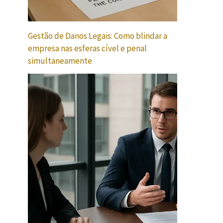
Gestão de Danos Legais: Como blindar a
empresa nas esferas cível e penal
simultaneamente