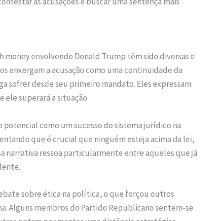
ontestar as acusações e buscar uma sentença mais
sh money envolvendo Donald Trump têm sido diversas e
itos enxergam a acusação como uma continuidade da
ega sofrer desde seu primeiro mandato. Eles expressam
 ele superará a situação.
o potencial como um sucesso do sistema jurídico na
entando que é crucial que ninguém esteja acima da lei,
narrativa ressoa particularmente entre aqueles que já
dente.
ebate sobre ética na política, o que forçou outros
ema. Alguns membros do Partido Republicano sentem-se