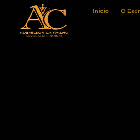
Ir
Inicio
O Escr
para
o
conteúdo