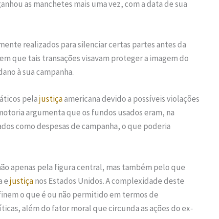
anhou as manchetes mais uma vez, com a data de sua
nte realizados para silenciar certas partes antes da
erem que tais transações visavam proteger a imagem do
 dano à sua campanha.
áticos pela
justiça
americana devido a possíveis violações
omotoria argumenta que os fundos usados eram, na
rados como despesas de campanha, o que poderia
 não apenas pela figura central, mas também pelo que
a e
justiça
nos Estados Unidos. A complexidade deste
finem o que é ou não permitido em termos de
icas, além do fator moral que circunda as ações do ex-