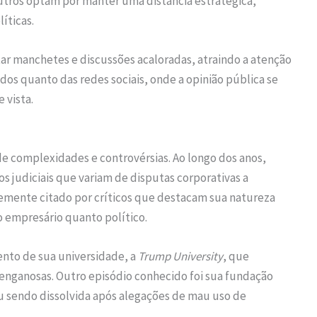
tros optam por manter uma distância estratégica,
íticas.
ar manchetes e discussões acaloradas, atraindo a atenção
os quanto das redes sociais, onde a opinião pública se
 vista.
de complexidades e controvérsias. Ao longo dos anos,
 judiciais que variam de disputas corporativas a
temente citado por críticos que destacam sua natureza
 empresário quanto político.
ento de sua universidade, a
Trump University
, que
 enganosas. Outro episódio conhecido foi sua fundação
u sendo dissolvida após alegações de mau uso de