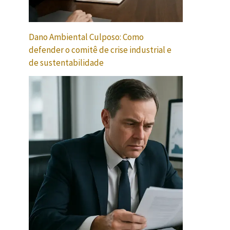
Dano Ambiental Culposo: Como
defender o comitê de crise industrial e
de sustentabilidade