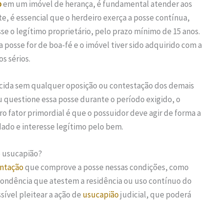
o
em um imóvel de herança, é fundamental atender aos
e, é essencial que o herdeiro exerça a posse contínua,
sse o legítimo proprietário, pelo prazo mínimo de 15 anos.
a posse for de boa-fé e o imóvel tiver sido adquirido com a
s sérios.
ercida sem qualquer oposição ou contestação dos demais
u questione essa posse durante o período exigido, o
ro fator primordial é que o possuidor deve agir de forma a
ado e interesse legítimo pelo bem.
o usucapião?
ntação
que comprove a posse nessas condições, como
pondência que atestem a residência ou uso contínuo do
sível pleitear a ação de
usucapião
judicial, que poderá