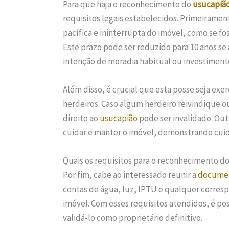
Para que haja o reconhecimento do
usucapiã
requisitos legais estabelecidos. Primeirament
pacífica e ininterrupta do imóvel, como se fo
Este prazo pode ser reduzido para 10 anos se 
intenção de moradia habitual ou investimento
Além disso, é crucial que esta posse seja ex
herdeiros. Caso algum herdeiro reivindique o
direito ao
usucapião
pode ser invalidado. Out
cuidar e manter o imóvel, demonstrando cuid
Quais os requisitos para o reconhecimento d
Por fim, cabe ao interessado reunir a
docume
contas de água, luz, IPTU e qualquer corres
imóvel. Com esses requisitos atendidos, é pos
validá-lo como proprietário definitivo.