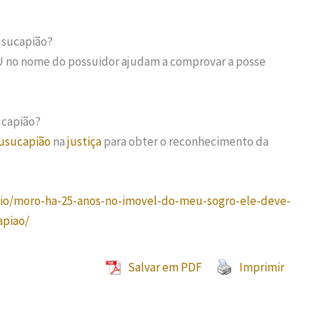
usucapião?
U no nome do possuidor ajudam a comprovar a posse
ucapião?
usucapião
na
justiça
para obter o reconhecimento da
rio/moro-ha-25-anos-no-imovel-do-meu-sogro-ele-deve-
apiao/
Salvar em PDF
Imprimir