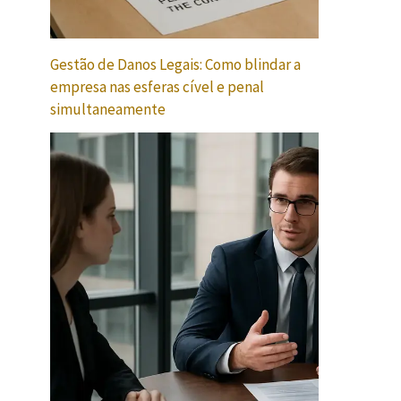
Gestão de Danos Legais: Como blindar a
empresa nas esferas cível e penal
simultaneamente