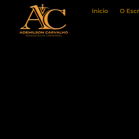
Ir
Inicio
O Escr
para
o
conteúdo