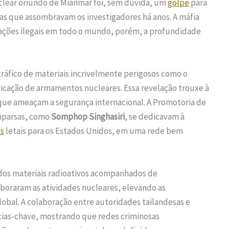
uclear oriundo de Mianmar foi, sem dúvida, um
golpe
para
as que assombravam os investigadores há anos. A máfia
rações ilegais em todo o mundo, porém, a profundidade
ráfico de materiais incrivelmente perigosos como o
bricação de armamentos nucleares. Essa revelação trouxe à
que ameaçam a segurança internacional. A Promotoria de
mparsas, como
Somphop Singhasiri
, se dedicavam à
s
letais para os Estados Unidos, em uma rede bem
dos materiais radioativos acompanhados de
boraram as atividades nucleares, elevando as
bal. A colaboração entre autoridades tailandesas e
ias-chave, mostrando que redes criminosas