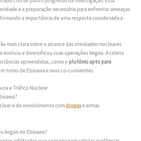
trado crucial para o progresso da investigação. Essa
xidade e a preparação necessária para enfrentar ameaças
afirmando a importância de uma resposta coordenada a
ão mais clara sobre o alcance das atividades nucleares
 evoluiu e diversificou suas operações ilegais. A coleta
substâncias apreendidas, como o
plutônio apto para
o em torno de Ebisawa e seus co-cuniventes.
uza e Tráfico Nuclear
Ebisawa?
nuclear e de envolvimento com
drogas
e armas
s ilegais de Ebisawa?
entes infiltrados que conseguiram coletar evidências