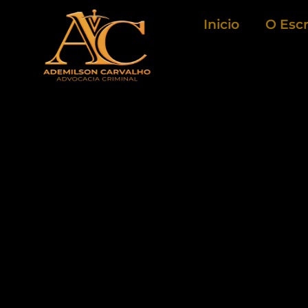
Ir
Inicio
O Escr
para
o
conteúdo