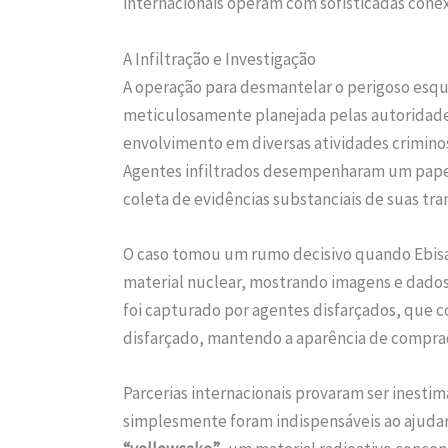
internacionais operam com sofisticadas conex
A Infiltração e Investigação
A operação para desmantelar o perigoso esqu
meticulosamente planejada pelas autoridad
envolvimento em diversas atividades criminosa
Agentes infiltrados desempenharam um papel
coleta de evidências substanciais de suas tran
O caso tomou um rumo decisivo quando Ebis
material nuclear, mostrando imagens e dado
foi capturado por agentes disfarçados, que 
disfarçado, mantendo a aparência de comprad
Parcerias internacionais provaram ser inestim
simplesmente foram indispensáveis ao ajudar