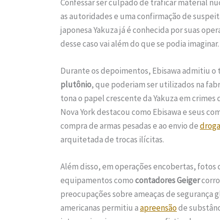
Confessar ser culpado de traficar material n
as autoridades e uma confirmação de suspeit
japonesa Yakuza já é conhecida por suas ope
desse caso vai além do que se podia imaginar.
Durante os depoimentos, Ebisawa admitiu o t
plutônio
, que poderiam ser utilizados na fa
tona o papel crescente da Yakuza em crimes 
Nova York destacou como Ebisawa e seus co
compra de armas pesadas e ao envio de
droga
arquitetada de trocas ilícitas.
Além disso, em operações encobertas, fotos 
equipamentos como
contadores Geiger
corro
preocupações sobre ameaças de segurança glo
americanas permitiu a
apreensão
de substânc