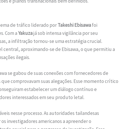
ões e planos transnacionais bem definidos.
ema de tráfico liderado por
Takeshi Ebisawa
foi
es. Com a
Yakuza
já sob intensa vigilância por seu
s, a infiltração tornou-se uma estratégia crucial.
 central, aproximando-se de Ebisawa, o que permitiu a
sações ilegais.
awa se gabou de suas conexões com fornecedores de
s que comprovavam suas alegações. Esse momento crítico
conseguiram estabelecer um diálogo contínuo e
ores interessados em seu produto letal.
áveis nesse processo. As autoridades tailandesas
 os investigadores americanos a apreender o