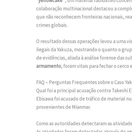
“yellowcake”
, um material radioativo concen
colaboração multinacional destacou a comple
que não reconhecem fronteiras nacionais, re
crimes globais.
O resultado dessas operações levou a uma vis
ilegais da Yakuza, mostrando o quanto o grupo
de evidências, aliada à análise forense das 
armamento
, foram vitais para fechar o cerc
FAQ – Perguntas Frequentes sobre o Caso Yak
Qual foi a principal acusação contra Takeshi 
Ebisawa foi acusado de tráfico de material 
provenientes de Mianmar.
Como as autoridades detectaram as atividade
As atividades foram detectadas através de ag