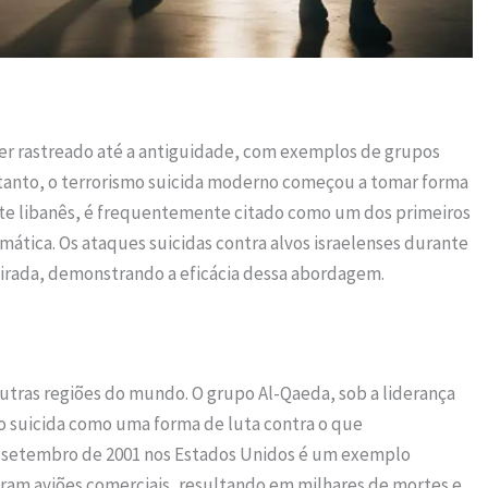
ser rastreado até a antiguidade, com exemplos de grupos
ntanto, o terrorismo suicida moderno começou a tomar forma
ante libanês, é frequentemente citado como um dos primeiros
temática. Os ataques suicidas contra alvos israelenses durante
irada, demonstrando a eficácia dessa abordagem.
utras regiões do mundo. O grupo Al-Qaeda, sob a liderança
o suicida como uma forma de luta contra o que
e setembro de 2001 nos Estados Unidos é um exemplo
aram aviões comerciais, resultando em milhares de mortes e