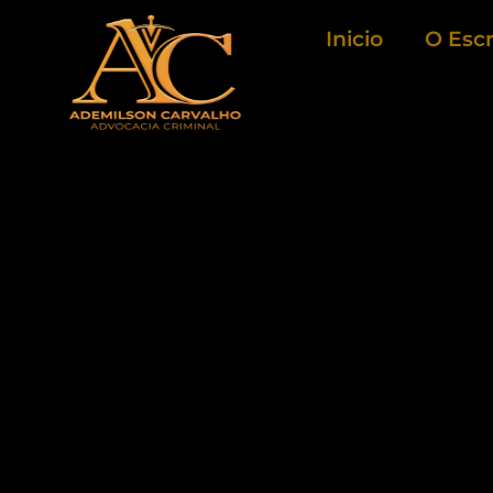
Ir
Inicio
O Escr
para
o
conteúdo