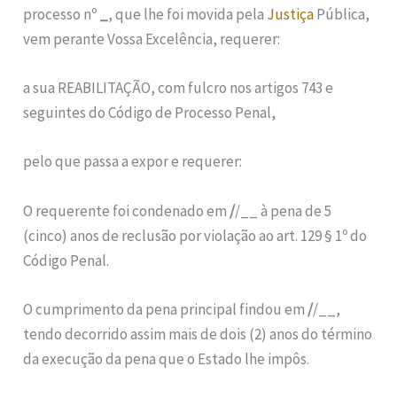
processo nº
_
, que lhe foi movida pela
Justiça
Pública,
vem perante Vossa Excelência, requerer:
a sua REABILITAÇÃO, com fulcro nos artigos 743 e
seguintes do Código de Processo Penal,
pelo que passa a expor e requerer:
O requerente foi condenado em
/
/__ à pena de 5
(cinco) anos de reclusão por violação ao art. 129 § 1º do
Código Penal.
O cumprimento da pena principal findou em
/
/__,
tendo decorrido assim mais de dois (2) anos do término
da execução da pena que o Estado lhe impôs.