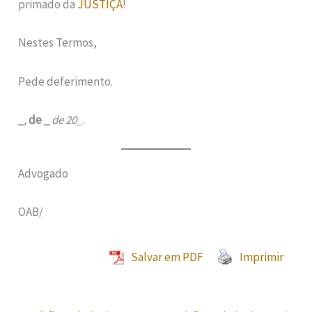
primado da
JUSTIÇA
!
Nestes Termos,
Pede deferimento.
_
,
de
_
de 20_
.
Advogado
OAB/
Salvar em PDF
Imprimir