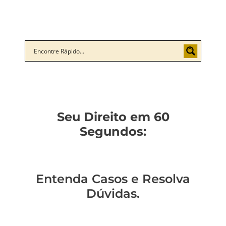
Seu Direito em 60
Segundos:
Entenda Casos e Resolva
Dúvidas.
Você sabe como
Como entender a