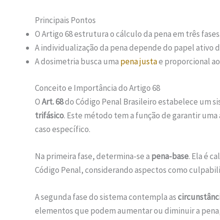
Principais Pontos
O Artigo 68 estrutura o cálculo da pena em três fases
A individualização da pena depende do papel ativo do
A dosimetria busca uma
pena justa
e proporcional a
Conceito e Importância do Artigo 68
O
Art. 68
do Código Penal Brasileiro estabelece um s
trifásico
. Este método tem a função de garantir uma 
caso específico.
Na primeira fase, determina-se a
pena-base
. Ela é c
Código Penal, considerando aspectos como culpabili
A segunda fase do sistema contempla as
circunstânc
elementos que podem aumentar ou diminuir a pena, 