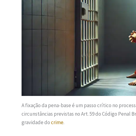
A fixação da pena-base é um passo crítico no proces
circunstâncias previstas no Art. 59 do Código Penal B
gravidade do
crime
.