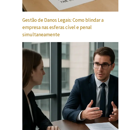
Gestão de Danos Legais: Como blindar a
empresa nas esferas cível e penal
simultaneamente