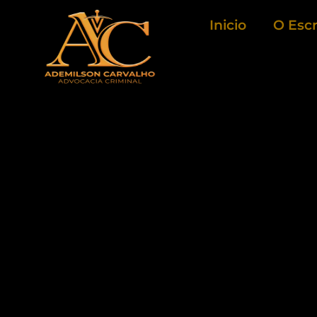
Ir
Inicio
O Escr
para
o
conteúdo