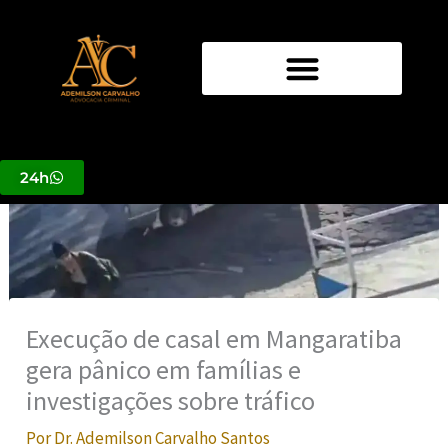
Ir
para
o
conteúdo
24h
Execução de casal em Mangaratiba
gera pânico em famílias e
investigações sobre tráfico
Por
Dr. Ademilson Carvalho Santos