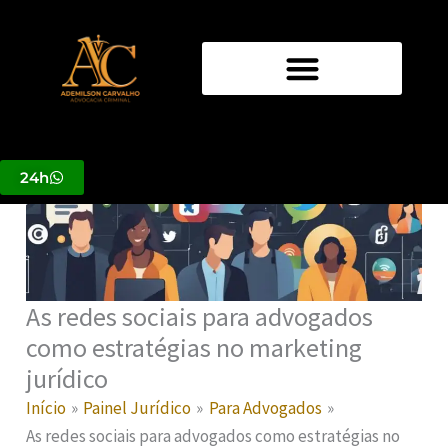
Ir
para
o
conteúdo
24h
As redes sociais para advogados
como estratégias no marketing
jurídico
Início
Painel Jurídico
Para Advogados
As redes sociais para advogados como estratégias no