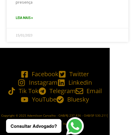
presença
LEIA MAIS »
15/01/2023
Facebook
Twitter
Instagram
Linkedin
Tik Tok
Telegram
Email
YouTube
Bluesky
Copyright © 2025 Ademilson Carvalho - OAB/RJ 237.836 - OAB/SP 530.211│
SIA - CNPJ de nº 54.099.763/0001-60
Consultar Advogado?