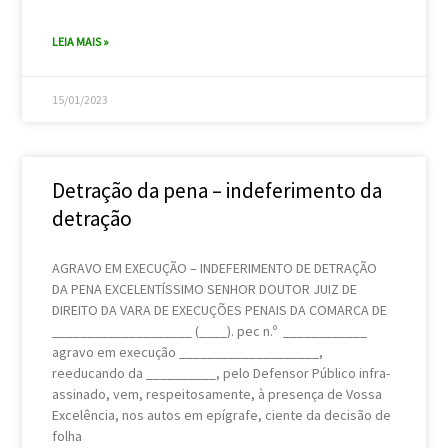
LEIA MAIS »
15/01/2023
Detração da pena – indeferimento da
detração
AGRAVO EM EXECUÇÃO – INDEFERIMENTO DE DETRAÇÃO
DA PENA EXCELENTÍSSIMO SENHOR DOUTOR JUIZ DE
DIREITO DA VARA DE EXECUÇÕES PENAIS DA COMARCA DE
____________________ (____). pec n.º ____________
agravo em execução ____________________,
reeducando da __________, pelo Defensor Público infra-
assinado, vem, respeitosamente, à presença de Vossa
Excelência, nos autos em epígrafe, ciente da decisão de
folha