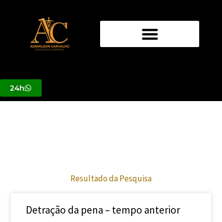
Ir
para
o
Detração da Pena
conteúdo
24h
Resultado da Pesquisa
Detração da pena – tempo anterior