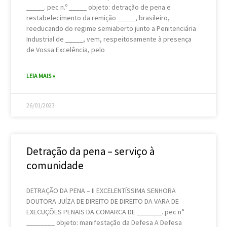
_____. pec n.º _____ objeto: detração de pena e
restabelecimento da remição _____, brasileiro,
reeducando do regime semiaberto junto a Penitenciária
Industrial de _____, vem, respeitosamente à presença
de Vossa Excelência, pelo
LEIA MAIS »
26/01/2023
Detração da pena – serviço à
comunidade
DETRAÇÃO DA PENA – II EXCELENTÍSSIMA SENHORA
DOUTORA JUÍZA DE DIREITO DE DIREITO DA VARA DE
EXECUÇÕES PENAIS DA COMARCA DE _______. pec n°
________ objeto: manifestação da Defesa A Defesa