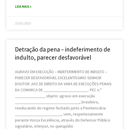
LEIA MAIS »
15/01/2023
Detração da pena – indeferimento de
indulto, parecer desfavorável
AGRAVO EM EXECUÇÃO – INDEFERIMENTO DE INDULTO –
PARECER DESFAVORÁVEL EXCELENTÍSSIMO SENHOR
DOUTOR JUIZ DE DIREITO DA VARA DE EXECUÇÕES PENAIS
DA COMARCA DE ______________________. PEC n.º
_______________ objeto: agravo em execução
________________________________, brasileiro,
reeducando do regime fechado junto a Penitenciária
_______________________, vem, respeitosamente
perante Vossa Excelência, através do Defensor Público
signatário, interpor, no quinquídio