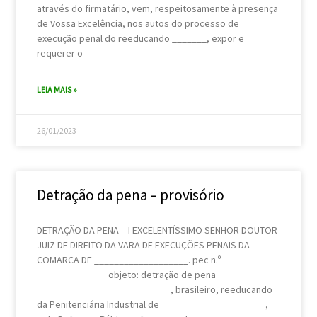
através do firmatário, vem, respeitosamente à presença
de Vossa Excelência, nos autos do processo de
execução penal do reeducando _______, expor e
requerer o
LEIA MAIS »
26/01/2023
Detração da pena – provisório
DETRAÇÃO DA PENA – I EXCELENTÍSSIMO SENHOR DOUTOR
JUIZ DE DIREITO DA VARA DE EXECUÇÕES PENAIS DA
COMARCA DE ___________________. pec n.º
______________ objeto: detração de pena
___________________________, brasileiro, reeducando
da Penitenciária Industrial de _____________________,