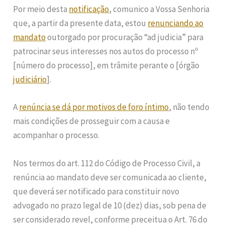
Por meio desta
notificação
, comunico a Vossa Senhoria
que, a partir da presente data, estou
renunciando ao
mandato
outorgado por procuração “ad judicia” para
patrocinar seus interesses nos autos do processo nº
[número do processo], em trâmite perante o [órgão
judiciário
].
A
renúncia se dá por motivos de foro íntimo
, não tendo
mais condições de prosseguir com a causa e
acompanhar o processo.
Nos termos do art. 112 do Código de Processo Civil, a
renúncia ao mandato deve ser comunicada ao cliente,
que deverá ser notificado para constituir novo
advogado no prazo legal de 10 (dez) dias, sob pena de
ser considerado revel, conforme preceitua o Art. 76 do