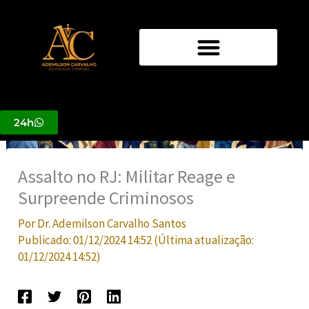
Ir
para
o
conteúdo
24h
Assalto no RJ: Militar Reage e
Surpreende Criminosos
Por
Dr. Ademilson Carvalho Santos
Publicado:
01/12/2024 14:52
(Última atualização:
01/12/2024 14:52
)