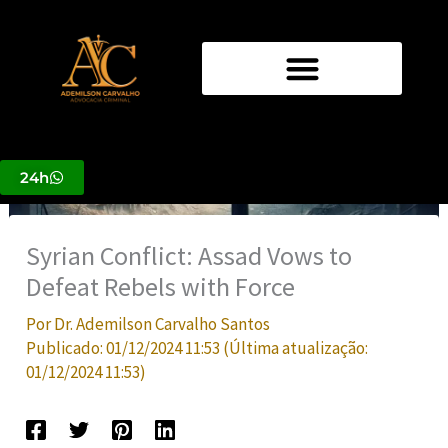
Ir
para
o
conteúdo
24h
Syrian Conflict: Assad Vows to
Defeat Rebels with Force
Por
Dr. Ademilson Carvalho Santos
Publicado:
01/12/2024 11:53
(Última atualização:
01/12/2024 11:53
)