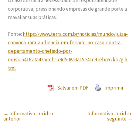
O caso destaca a necessidade de responsabilidade
corporativa, pressionando empresas de grande porte a
reavaliar suas práticas.
Fonte:
https://www.terra.com.br/noticias/mundo/juiza-
convoca-rara-audiencia-em-feriado-no-caso-contra-
departamento-chefiado-por-
musk,541627a42adeb179d508a3a15e41c91ebn52kb7g.h
tml
Salvar em PDF
Imprimir
←
Informativo Jurídico
Informativo Jurídico
anterior
seguinte
→