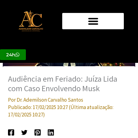
Ir
para
o
conteúdo
24h
Audiência em Feriado: Juíza Lida
com Caso Envolvendo Musk
Por
Dr. Ademilson Carvalho Santos
Publicado:
17/02/2025 10:27
(Última atualização:
17/02/2025 10:27
)