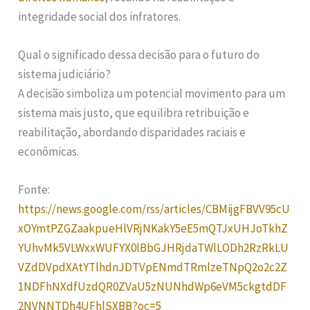
integridade social dos infratores.
Qual o significado dessa decisão para o futuro do
sistema judiciário?
A decisão simboliza um potencial movimento para um
sistema mais justo, que equilibra retribuição e
reabilitação, abordando disparidades raciais e
econômicas.
Fonte:
https://news.google.com/rss/articles/CBMijgFBVV95cU
xOYmtPZGZaakpueHlVRjNKakY5eE5mQTJxUHJoTkhZ
YUhvMk5VLWxxWUFYX0lBbGJHRjdaTWlLODh2RzRkLU
VZdDVpdXAtYTlhdnJDTVpENmdTRmlzeTNpQ2o2c2Z
1NDFhNXdfUzdQR0ZVaU5zNUNhdWp6eVM5ckgtdDF
2NVNNTDh4UFhlSXBB?oc=5