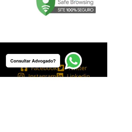
Consultar Advogado?
Facebook
Twitter
Instagram
Linkedin
Tik Tok
Telegram
Email
YouTube
Bluesky
Copyright © 2025 Ademilson Carvalho - OAB/RJ 237.836 - OAB/SP 530.211│
SIA - CNPJ de nº 54.099.763/0001-60