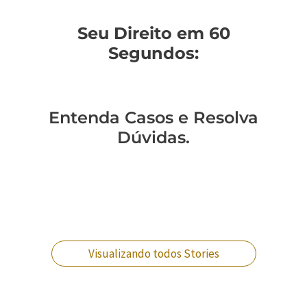
Seu Direito em 60
Segundos:
Entenda Casos e Resolva
Dúvidas.
Você sabe como
Como entender a
Um policial expulso
Você sabe qual a
mudar de regime
lavagem de
pode reverter essa
diferença entre
prisional?
dinheiro no RJ?
situação?
crimes militares?
Visualizando todos Stories