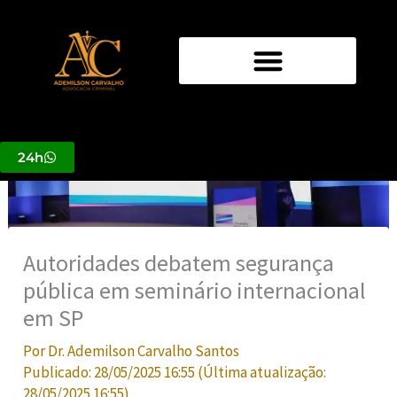
Ir
para
o
conteúdo
24h
Autoridades debatem segurança
pública em seminário internacional
em SP
Por
Dr. Ademilson Carvalho Santos
Publicado:
28/05/2025 16:55
(Última atualização:
28/05/2025 16:55
)