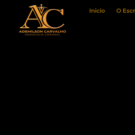
Ir
Inicio
O Escr
para
o
conteúdo