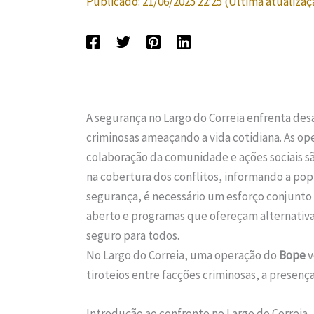
Publicado:
21/06/2025 22:25
(Última atualizaç
A segurança no Largo do Correia enfrenta desaf
criminosas ameaçando a vida cotidiana. As o
colaboração da comunidade e ações sociais s
na cobertura dos conflitos, informando a popu
segurança, é necessário um esforço conjunt
aberto e programas que ofereçam alternativa
seguro para todos.
No Largo do Correia, uma operação do
Bope
v
tiroteios entre facções criminosas, a presença
Introdução ao confronto no Largo do Correia