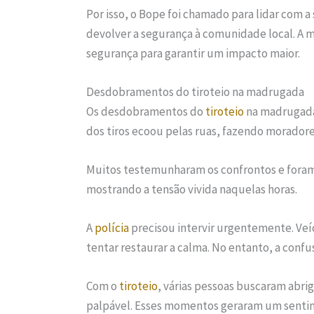
Por isso, o Bope foi chamado para lidar com a
devolver a segurança à comunidade local. A 
segurança para garantir um impacto maior.
Desdobramentos do tiroteio na madrugada
Os desdobramentos do
tiroteio
na madrugada
dos tiros ecoou pelas ruas, fazendo morador
Muitos testemunharam os confrontos e foram 
mostrando a tensão vivida naquelas horas.
A
polícia
precisou intervir urgentemente. Veíc
tentar restaurar a calma. No entanto, a conf
Com o
tiroteio
, várias pessoas buscaram abri
palpável. Esses momentos geraram um sentim