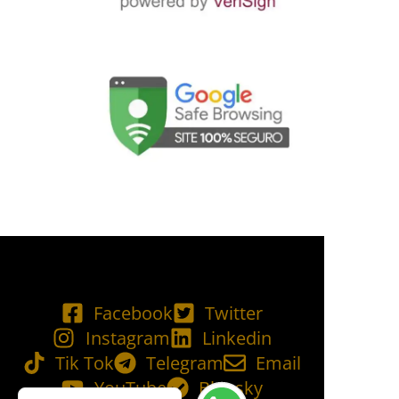
Facebook
Twitter
Instagram
Linkedin
Tik Tok
Telegram
Email
YouTube
Bluesky