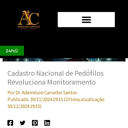
Ir
para
o
conteúdo
24h
Cadastro Nacional de Pedófilos
Revoluciona Monitoramento
Por
Dr. Ademilson Carvalho Santos
Publicado:
30/11/2024 19:15
(Última atualização:
30/11/2024 19:15
)