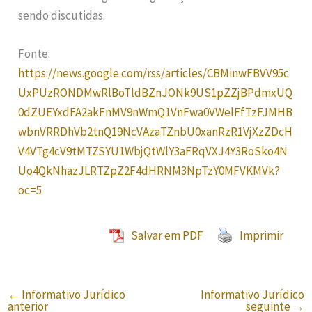
sendo discutidas.
Fonte:
https://news.google.com/rss/articles/CBMinwFBVV95c
UxPUzRONDMwRlBoTldBZnJONk9US1pZZjBPdmxUQ
0dZUEYxdFA2akFnMV9nWmQ1VnFwa0VWelFfTzFJMHB
wbnVRRDhVb2tnQ19NcVAzaTZnbU0xanRzR1VjXzZDcH
V4VTg4cV9tMTZSYU1WbjQtWlY3aFRqVXJ4Y3RoSko4N
Uo4QkNhazJLRTZpZ2F4dHRNM3NpTzY0MFVKMVk?
oc=5
Salvar em PDF
Imprimir
←
Informativo Jurídico
Informativo Jurídico
anterior
seguinte
→