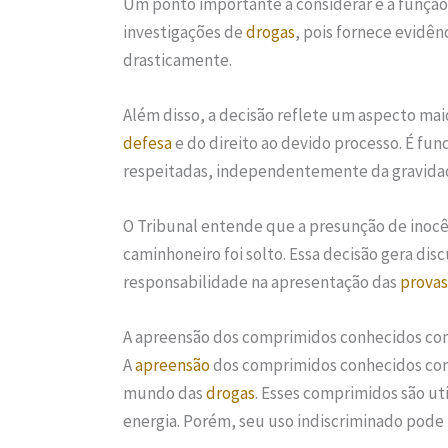
Um ponto importante a considerar é a função
investigações de
drogas
, pois fornece evidên
drasticamente.
Além disso, a decisão reflete um aspecto mai
defesa
e do direito ao devido processo. É fu
respeitadas, independentemente da gravida
O Tribunal entende que a presunção de inocê
caminhoneiro foi solto. Essa decisão gera discu
responsabilidade na apresentação das
provas
A apreensão dos comprimidos conhecidos com
A
apreensão
dos comprimidos conhecidos c
mundo das
drogas
. Esses comprimidos são ut
energia. Porém, seu uso indiscriminado pode 