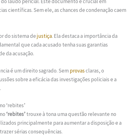
 do laudo pericial. Este documento é crucial em
cias científicas. Sem ele, as chances de condenação caem
or do sistema de
justiça
. Ela destaca a importância da
ndamental que cada acusado tenha suas garantias
de da acusação.
ncia é um direito sagrado. Sem
provas
claras, o
ssões sobre a eficácia das investigações policiais e a
.
o ‘rebites’
omo
‘rebites’
trouxe à tona uma questão relevante no
ilizados principalmente para aumentar a disposição e a
trazer sérias consequências.