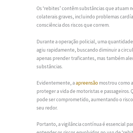
Os ‘rebites’ contêm substâncias que atuam no
colaterais graves, incluindo problemas cardía
consciência dos riscos que correm.
Durante a operação policial, uma quantidade 
agiu rapidamente, buscando diminuir a circu
apenas prender traficantes, mas também aler
substâncias.
Evidentemente, a
apreensão
mostrou como a f
proteger a vida de motoristas e passageiros
pode ser comprometido, aumentando o risco d
seu redor.
Portanto, a vigilância contínua é essencial p
entender os riscos envolvidos no uso de ‘rebi