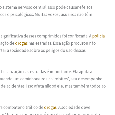
 sistema nervoso central. Isso pode causar efeitos
cos e psicológicos. Muitas vezes, usuários não têm
significativa desses comprimidos foi confiscada. A
polícia
lação de
drogas
nas estradas. Essa ação procurou não
tar a sociedade sobre os perigos do uso dessas
iscalização nas estradas é importante. Ela ajuda a
. Quando um caminhoneiro usa ‘rebites’, seu desempenho
e acidentes. Isso afeta não só ele, mas também todos ao
ara combater o tráfico de
drogas
. A sociedade deve
tes’. Informar as pessoas é uma das melhores formas de