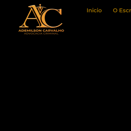
Ir
Inicio
O Escr
para
o
conteúdo