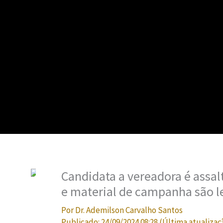
Candidata a vereadora é assalt
e material de campanha são l
Por
Dr. Ademilson Carvalho Santos
Publicado:
24/09/2024 08:28
(Última atualizaç