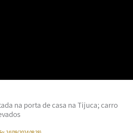
ada na porta de casa na Tijuca; carro
evados
ão:
24/09/2024 08:28
)