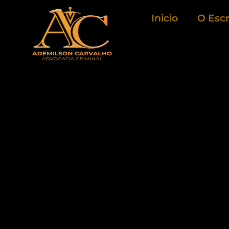
Ir
Inicio
O Escr
para
o
conteúdo