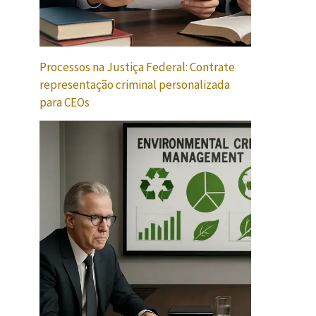
Processos na Justiça Federal: Contrate
representação criminal personalizada
para CEOs