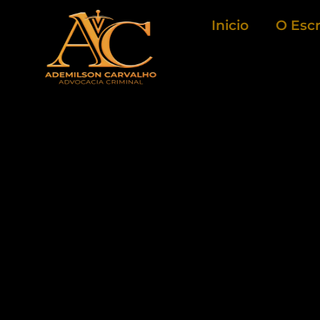
Ir
Inicio
O Escr
para
o
conteúdo