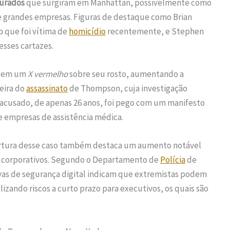
curados
que surgiram em Manhattan, possivelmente como
 grandes empresas. Figuras de destaque como Brian
 que foi vítima de
homicídio
recentemente, e Stephen
sses cartazes.
azem um
X vermelho
sobre seu rosto, aumentando a
eira do
assassinato
de Thompson, cuja investigação
 acusado, de apenas 26 anos, foi pego com um manifesto
e empresas de assistência médica.
obertura desse caso também destaca um aumento notável
s corporativos. Segundo o Departamento de
Polícia
de
ivas de segurança digital indicam que extremistas podem
zando riscos a curto prazo para executivos, os quais são