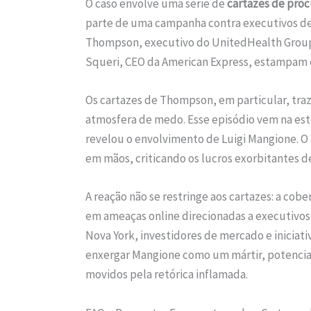
O caso envolve uma série de
cartazes de pro
parte de uma campanha contra executivos de
Thompson, executivo do UnitedHealth Group
Squeri, CEO da American Express, estampam e
Os cartazes de Thompson, em particular, tr
atmosfera de medo. Esse episódio vem na est
revelou o envolvimento de Luigi Mangione. O
em mãos, criticando os lucros exorbitantes d
A reação não se restringe aos cartazes: a c
em ameaças online direcionadas a executivo
Nova York, investidores de mercado e iniciat
enxergar Mangione como um mártir, potenciali
movidos pela retórica inflamada.