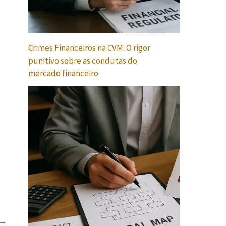
Crimes Financeiros na CVM: O rigor
punitivo sobre as condutas do
mercado financeiro
→