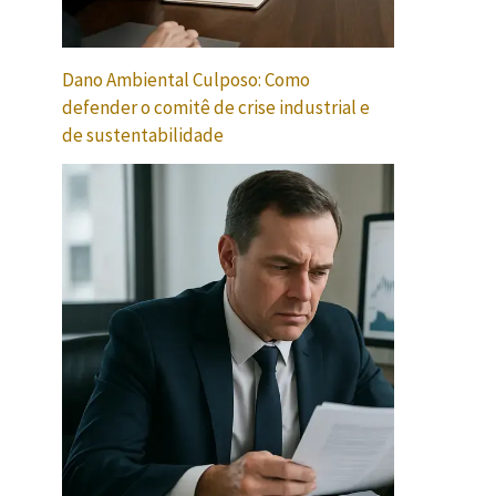
Dano Ambiental Culposo: Como
defender o comitê de crise industrial e
de sustentabilidade