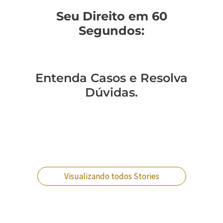
Seu Direito em 60
Segundos:
Entenda Casos e Resolva
Dúvidas.
Você sabe como
Como entender a
Um policial expulso
Você sabe qual a
mudar de regime
lavagem de
pode reverter essa
diferença entre
prisional?
dinheiro no RJ?
situação?
crimes militares?
Visualizando todos Stories