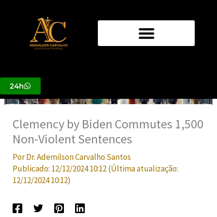
Ir
para
o
conteúdo
24h
Clemency by Biden Commutes 1,500
Non-Violent Sentences
Por
Dr. Ademilson Carvalho Santos
Publicado:
12/12/2024 10:12
(Última atualização:
12/12/2024 10:12
)