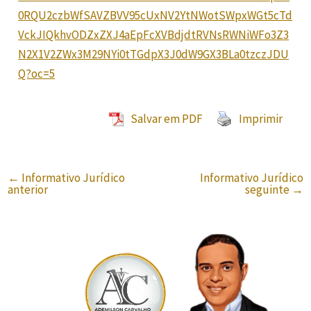
0RQU2czbWfSAVZBVV95cUxNV2YtNWotSWpxWGt5cTd
VckJIQkhvODZxZXJ4aEpFcXVBdjdtRVNsRWNiWFo3Z3
N2X1V2ZWx3M29NYi0tTGdpX3J0dW9GX3BLa0tzczJDU
Q?oc=5
Salvar em PDF
Imprimir
←
Informativo Jurídico
Informativo Jurídico
anterior
seguinte
→