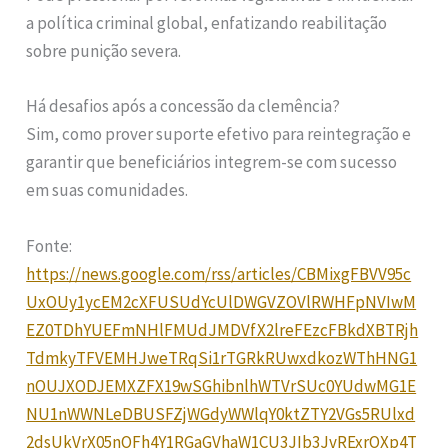
a política criminal global, enfatizando reabilitação
sobre punição severa.
Há desafios após a concessão da clemência?
Sim, como prover suporte efetivo para reintegração e
garantir que beneficiários integrem-se com sucesso
em suas comunidades.
Fonte:
https://news.google.com/rss/articles/CBMixgFBVV95c
UxOUy1ycEM2cXFUSUdYcUlDWGVZOVlRWHFpNVIwM
EZ0TDhYUEFmNHlFMUdJMDVfX2lreFEzcFBkdXBTRjh
TdmkyTFVEMHJweTRqSi1rTGRkRUwxdkozWThHNG1
nOUJXODJEMXZFX19wSGhibnlhWTVrSUc0YUdwMG1E
NU1nWWNLeDBUSFZjWGdyWWlqY0ktZTY2VGs5RUlxd
2dsUkVrX05nOFh4Y1RGaGVhaW1CU3JIb3JvRExrOXp4T